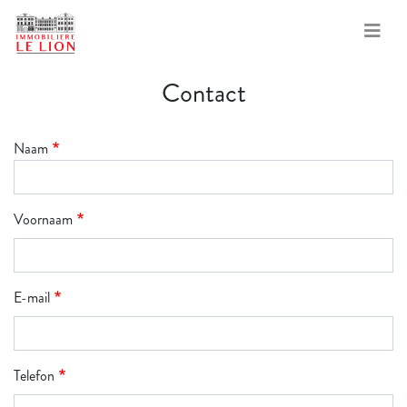
Overslaan
Contact
en
naar
de
Naam
inhoud
gaan
Voornaam
E-mail
Telefon