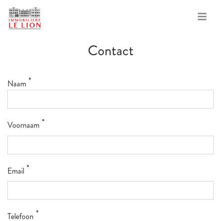
Overslaan
Contact
en
naar
de
Naam
inhoud
gaan
Voornaam
Email
Telefoon