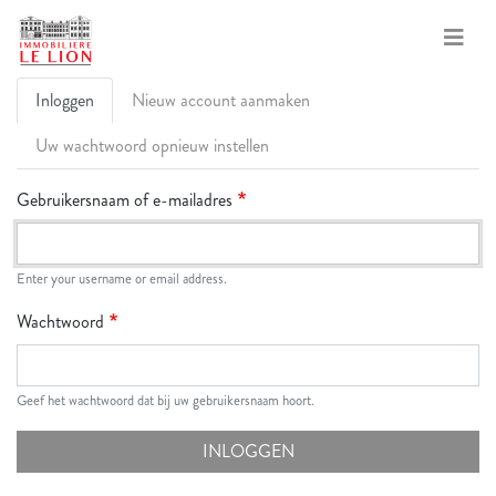
Primaire
Overslaan
Inloggen
Nieuw account aanmaken
en
tabs
naar
Uw wachtwoord opnieuw instellen
de
inhoud
Gebruikersnaam of e-mailadres
gaan
Enter your username or email address.
Wachtwoord
Geef het wachtwoord dat bij uw gebruikersnaam hoort.